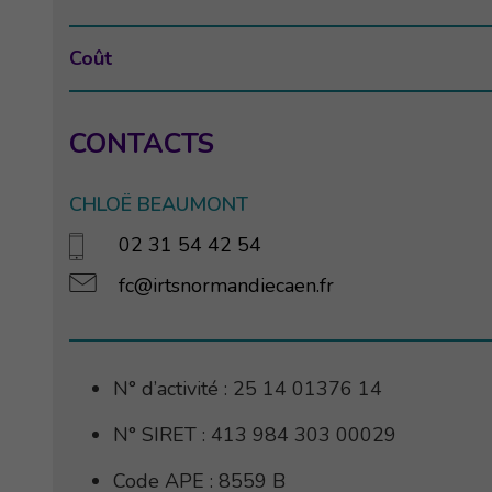
Coût
CONTACTS
CHLOË BEAUMONT
02 31 54 42 54
fc@irtsnormandiecaen.fr
N° d’activité : 25 14 01376 14
N° SIRET : 413 984 303 00029
Code APE : 8559 B