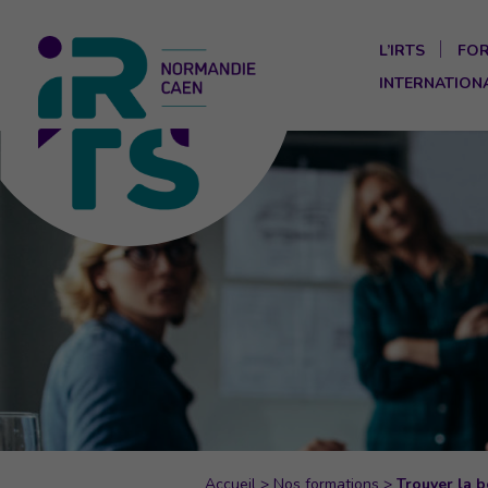
L’IRTS
FO
INTERNATION
Accueil
>
Nos formations
>
Trouver la b