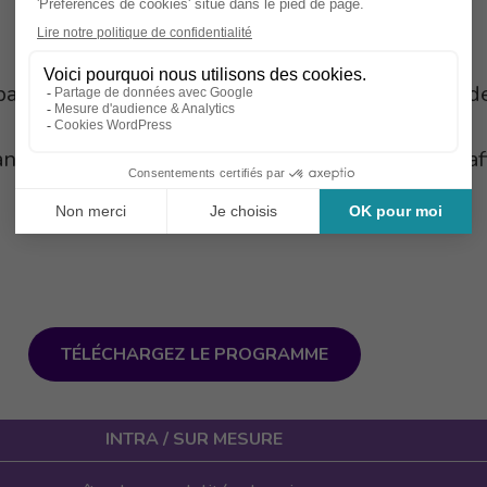
par l’intervenant (Mise en situation, QCM, étude d
nt complétera un questionnaire de satisfaction afi
TÉLÉCHARGEZ LE PROGRAMME
INTRA / SUR MESURE