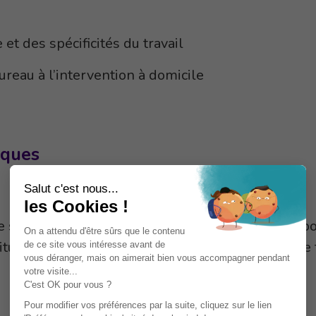
et des spécificités du travail
ureau à l’intervention à domicile
iques
e sur l’expérience des participants, alternant ap
tuation afin de favoriser l’analyse collective et le