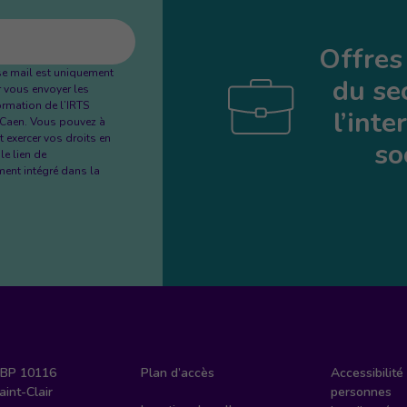
Offres
se mail est uniquement
du se
r vous envoyer les
formation de l’IRTS
l’inte
Caen. Vous pouvez à
 exercer vos droits en
so
le lien de
nt intégré dans la
 BP 10116
Plan d’accès
Accessibilité
int-Clair
personnes