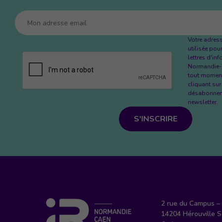
Votre adres
utilisée pou
lettres d'in
Normandie-
tout moment
cliquant sur 
désabonneme
newsletter.
S'INSCRIRE
2 rue du Campus –
14204 Hérouville Sa