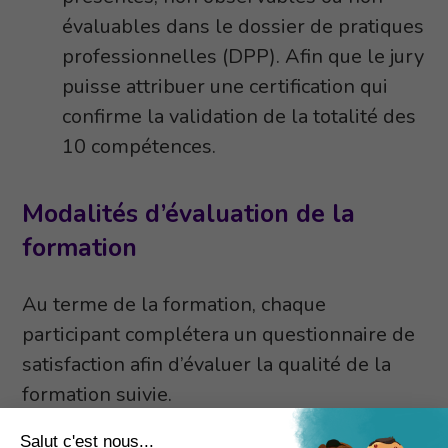
évaluables dans le dossier de pratiques
professionnelles (DPP). Afin que le jury
puisse attribuer une certification qui
confirme la validation de la totalité des
10 compétences.
Modalités d’évaluation de la
formation
Au terme de la formation, chaque
participant complétera un questionnaire de
satisfaction afin d’évaluer la qualité de la
formation suivie.