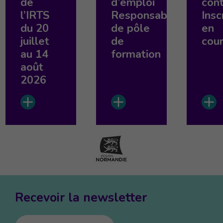
de
d’emploi
con
l’IRTS
Responsable
Insc
du 20
de pôle
en
juillet
de
cou
au 14
formation
août
2026
Recevoir la newsletter