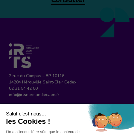
2 rue du Campus – BP 10116
14204 Hérouville Saint-Clair Cedex
02 31 54 42 00
info@irtsnormandiecaen.fr
Suivez-nous sur Facebook
Suivez-nous sur Instagram
Suivez-nous sur Linked
Plan d’accès