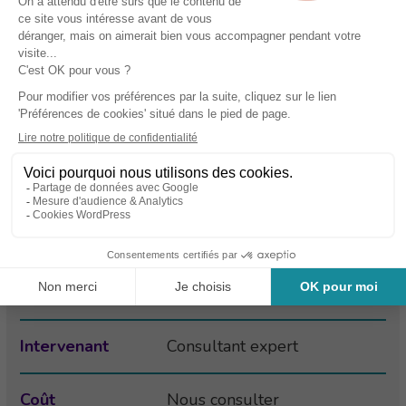
Adaptés et contextualisés
pour répondre aux besoins et
Contenus
objectifs spécifiques de votre
structure
En session privée à l’IRTS ou
Lieu
dans vos locaux
En fonction de votre
Dates
calendrier et de vos
contraintes
Intervenant
Consultant expert
Coût
Nous consulter