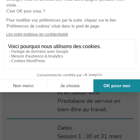
Durée
14h (soit 2 jours)
500 € nets de taxe /
Coûts
participant
Accompagnante au
changement en bilan de
compétences et en transitions
de vie
Intervenant
Formatrice en Aromatologie
et en savoir-être.
Prestataire de service en
bien-être au travail.
Dates :
Session 1 : 30 et 31 mars